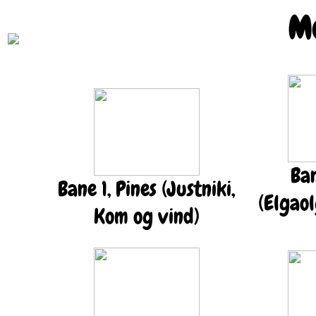
Mo
Ban
Bane 1, Pines (Justniki,
(Elgao
Kom og vind)