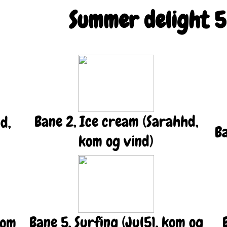
Summer delight 5
Bane 2, Ice cream (Sarahhd,
d,
Ba
kom og vind)
Bane 5, Surfing (Jul51, kom og
kom