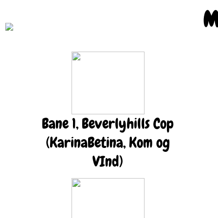
M
Bane 1, Beverlyhills Cop
(KarinaBetina, Kom og
VInd)