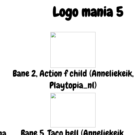
Logo mania 5
Bane 2, Action f child (Anneliekeik,
Playtopia_nl)
Bane 5, Taco bell (Anneliekeik,
na,