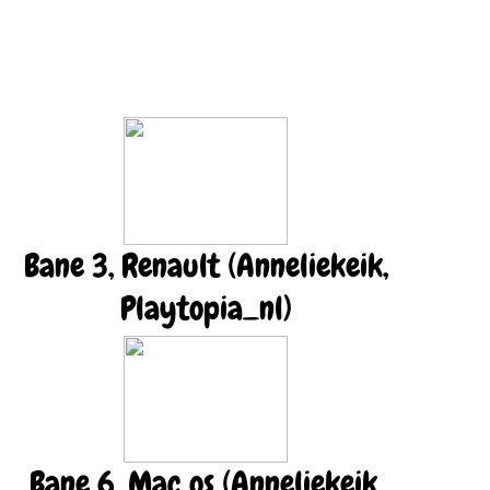
Bane 3, Renault (Anneliekeik,
Playtopia_nl)
Bane 6, Mac os (Anneliekeik,