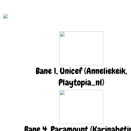
Bane 1, Unicef (Anneliekeik,
Playtopia_nl)
Bane 4, Paramount (Karinabeti