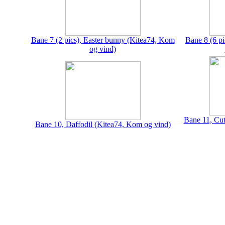
Bane 7 (2 pics), Easter bunny (Kitea74, Kom
Bane 8 (6 pi
og vind)
Bane 11, Cut
Bane 10, Daffodil (Kitea74, Kom og vind)